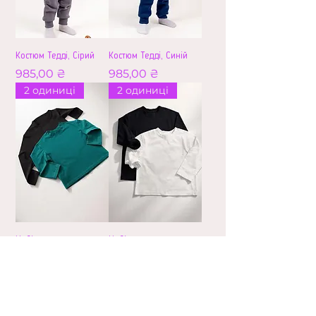
Костюм Тедді, Сірий
Костюм Тедді, Синій
Ціна
Ціна
985,00 ₴
985,00 ₴
2 одиниці
2 одиниці
Набір трикотажних
Набір трикотажних
лонгслівів
лонгслівів
(Чорний+Смарагд)
(Чорний+Білий)
Ціна
Ціна
640,00 ₴
640,00 ₴
2 одиниці
2 одиниці