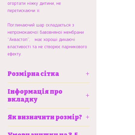
огортати ніжку дитини, не
перетискаючи її.
Поглинаючий шар складається з
непромокаючої бавовняної мембрани
“Аквастоп”, має хороші дихаючі
властивості та не створює парникового
ефекту.
Розмірна сітка
S
M
L
Інформація про
вкладку
Вага
6-9 кг
9-13
12-
Більше про тренувальні трусики та
дитини
кг
15
Як визначити розмір?
вкладку можна почитати
тут
кг
Детальну інструкцію щодо замірів