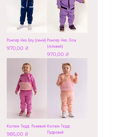
Ромпер Нео Блу (синій)
Ромпер Нео Ліла
(ліловий)
Ціна
970,00 ₴
Ціна
970,00 ₴
Костюм Тедді, Рожевий
Костюм Тедді,
Пудровий
Ціна
985,00 ₴