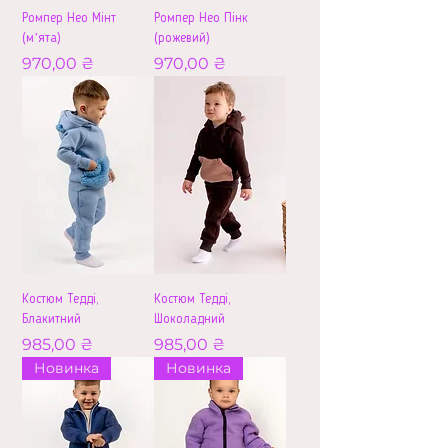
Ромпер Нео Мінт
Ромпер Нео Пінк
(мʼята)
(рожевий)
Ціна
Ціна
970,00 ₴
970,00 ₴
Костюм Тедді,
Костюм Тедді,
Блакитний
Шоколадний
Ціна
Ціна
985,00 ₴
985,00 ₴
Новинка
Новинка