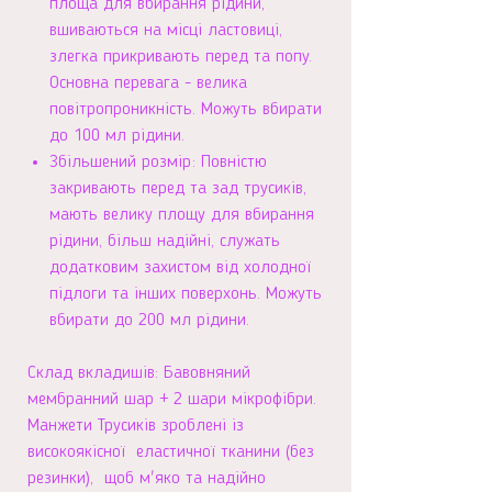
площа для вбирання рідини,
вшиваються на місці ластовиці,
злегка прикривають перед та попу.
Основна перевага - велика
повітропроникність. Можуть вбирати
до 100 мл рідини.
Збільшений розмір: Повністю
закривають перед та зад трусиків,
мають велику площу для вбирання
рідини, більш надійні, служать
додатковим захистом від холодної
підлоги та інших поверхонь. Можуть
вбирати до 200 мл рідини.
Склад вкладишів: Бавовняний
мембранний шар + 2 шари мікрофібри.
Манжети Трусиків зроблені із
високоякісної еластичної тканини (без
резинки), щоб м'яко та надійно