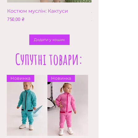
Костюм муслін: Кактуси
Лео (збільшена в
Ціна
Ціна
750,00 ₴
210,00 ₴
Додати у кошик
Супутні товари:
Новинка
Новинка