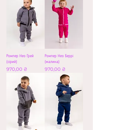
Ромпер Нео Грей
Ромпер Нео Беррі
(сірий)
(малина)
Ціна
Ціна
970,00 ₴
970,00 ₴