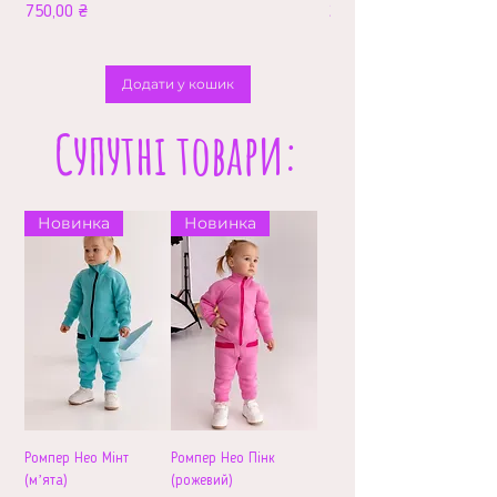
Ціна
Ціна
750,00 ₴
210,00 ₴
Додати у кошик
Супутні товари:
Новинка
Новинка
Ромпер Нео Мінт
Ромпер Нео Пінк
(мʼята)
(рожевий)