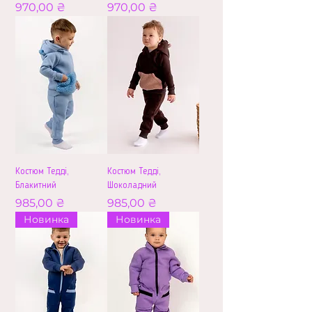
Ціна
Ціна
970,00 ₴
970,00 ₴
Костюм Тедді,
Костюм Тедді,
Блакитний
Шоколадний
Ціна
Ціна
985,00 ₴
985,00 ₴
Новинка
Новинка