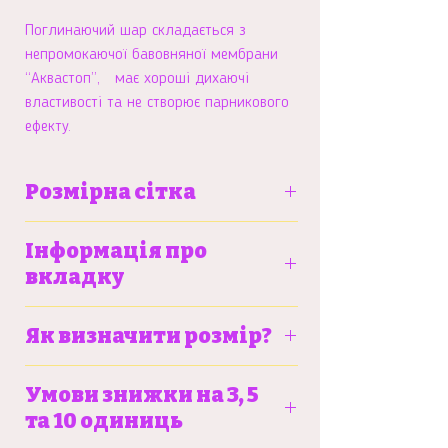
Поглинаючий шар складається з
непромокаючої бавовняної мембрани
“Аквастоп”, має хороші дихаючі
властивості та не створює парникового
ефекту.
Розмірна сітка
S
M
L
Інформація про
вкладку
Вага
6-9 кг
9-13
12-
Більше про тренувальні трусики та
дитини
кг
15
Як визначити розмір?
вкладку можна почитати
тут
кг
Детальну інструкцію щодо замірів
Умови знижки на 3, 5
Зріст
до 86
86-
92-
можна знайти
тут
та 10 одиниць
дитини
см
92
98