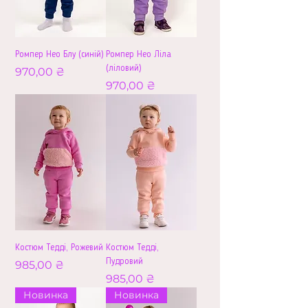
Ромпер Нео Блу (синій)
Ромпер Нео Ліла
(ліловий)
Ціна
970,00 ₴
Ціна
970,00 ₴
Костюм Тедді, Рожевий
Костюм Тедді,
Пудровий
Ціна
985,00 ₴
Ціна
985,00 ₴
Новинка
Новинка