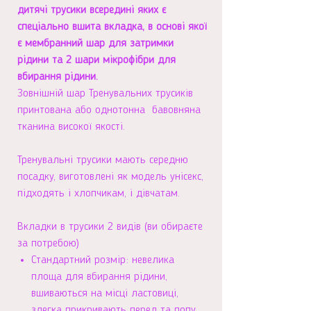
дитячі трусики всередині яких є
спеціально вшита вкладка, в основі якої
є мембранний шар для затримки
рідини та 2 шари мікрофібри для
вбирання рідини.
Зовнішній шар Тренувальних трусиків
принтована або однотонна бавовняна
тканина високої якості.
Тренувальні трусики мають середню
посадку, виготовлені як модель унісекс,
підходять і хлопчикам, і дівчатам.
Вкладки в трусики 2 видів (ви обираєте
за потребою)
Стандартний розмір: невелика
площа для вбирання рідини,
вшиваються на місці ластовиці,
злегка прикривають перед та попу.