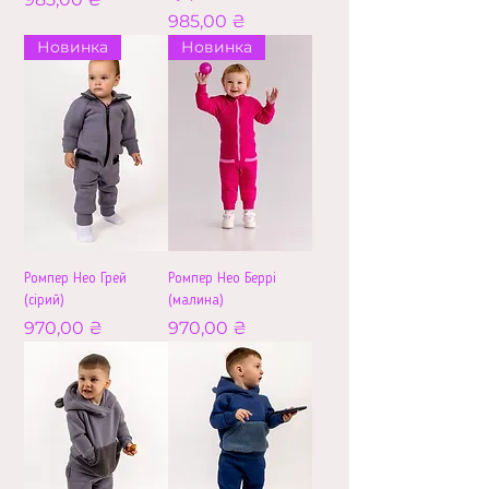
Ціна
985,00 ₴
Новинка
Новинка
Ромпер Нео Грей
Ромпер Нео Беррі
(сірий)
(малина)
Ціна
Ціна
970,00 ₴
970,00 ₴