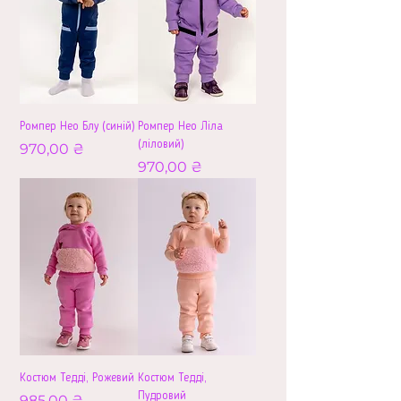
Ромпер Нео Блу (синій)
Ромпер Нео Ліла
(ліловий)
Ціна
970,00 ₴
Ціна
970,00 ₴
Костюм Тедді, Рожевий
Костюм Тедді,
Пудровий
Ціна
985,00 ₴