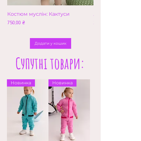
Костюм муслін: Кактуси
Лео (збільшена в
Ціна
Ціна
750,00 ₴
210,00 ₴
Додати у кошик
Супутні товари:
Новинка
Новинка