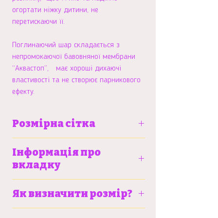
огортати ніжку дитини, не
перетискаючи її.
Поглинаючий шар складається з
непромокаючої бавовняної мембрани
“Аквастоп”, має хороші дихаючі
властивості та не створює парникового
ефекту.
Розмірна сітка
S
M
L
Інформація про
вкладку
Вага
6-9 кг
9-13
12-
Більше про тренувальні трусики та
дитини
кг
15
Як визначити розмір?
вкладку можна почитати
тут
кг
Детальну інструкцію щодо замірів