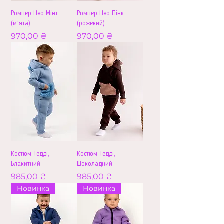
Ромпер Нео Мінт
Ромпер Нео Пінк
(мʼята)
(рожевий)
Ціна
Ціна
970,00 ₴
970,00 ₴
Костюм Тедді,
Костюм Тедді,
Блакитний
Шоколадний
Ціна
Ціна
985,00 ₴
985,00 ₴
Новинка
Новинка