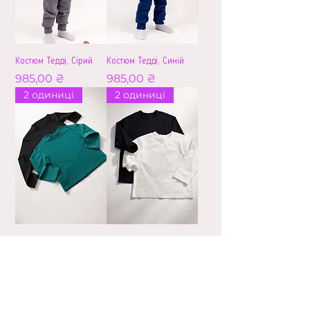
Костюм Тедді, Сірий
Костюм Тедді, Синій
Ціна
Ціна
985,00 ₴
985,00 ₴
2 одиниці
2 одиниці
Набір трикотажних
Набір трикотажних
лонгслівів
лонгслівів
(Чорний+Смарагд)
(Чорний+Білий)
Ціна
Ціна
640,00 ₴
640,00 ₴
2 одиниці
2 одиниці