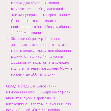
площа для вбирання рідини,
вшиваються на місці ластовиці,
злегка прикривають перед та попу.
Основна перевага - велика
повітропроникність. Можуть вбирати
до 100 мл рідини.
Збільшений розмір: Повністю
закривають перед та зад трусиків,
мають велику площу для вбирання
рідини, більш надійні, служать
додатковим захистом від холодної
підлоги та інших поверхонь. Можуть
вбирати до 200 мл рідини.
Склад вкладишів: Бавовняний
мембранний шар + 2 шари мікрофібри.
Манжети Трусиків зроблені із
високоякісної еластичної тканини (без
резинки), щоб м'яко та надійно