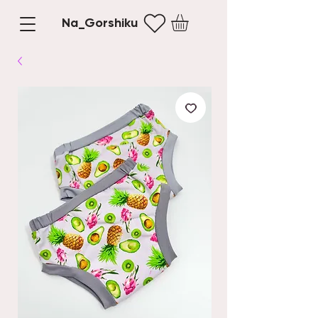
Na_Gorshiku