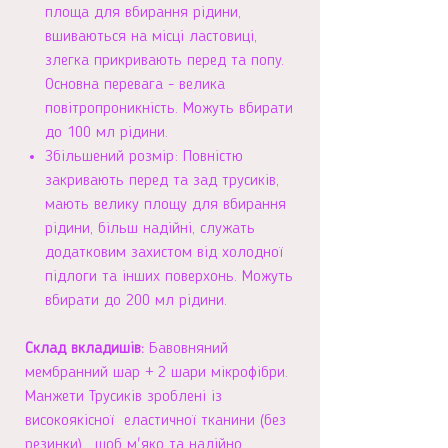
площа для вбирання рідини,
вшиваються на місці ластовиці,
злегка прикривають перед та попу.
Основна перевага - велика
повітропроникність. Можуть вбирати
до 100 мл рідини.
Збільшений розмір: Повністю
закривають перед та зад трусиків,
мають велику площу для вбирання
рідини, більш надійні, служать
додатковим захистом від холодної
підлоги та інших поверхонь. Можуть
вбирати до 200 мл рідини.
Склад вкладишів:
Бавовняний
мембранний шар + 2 шари мікрофібри.
Манжети Трусиків зроблені із
високоякісної еластичної тканини (без
резинки), щоб м'яко та надійно