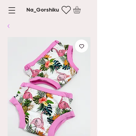
Na_Gorshiku