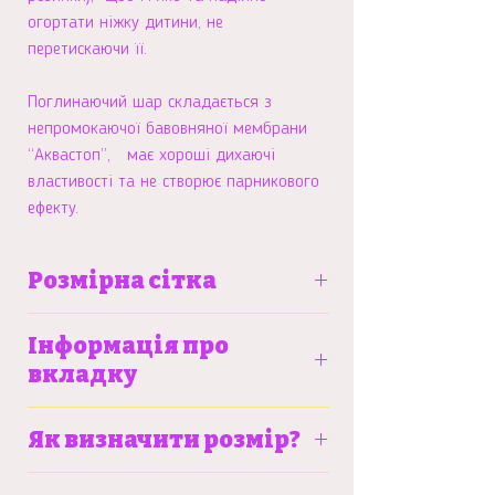
огортати ніжку дитини, не
перетискаючи її.
Поглинаючий шар складається з
непромокаючої бавовняної мембрани
“Аквастоп”, має хороші дихаючі
властивості та не створює парникового
ефекту.
Розмірна сітка
S
M
L
Інформація про
вкладку
Вага
6-9 кг
9-13
12-
Більше про тренувальні трусики та
дитини
кг
15
Як визначити розмір?
вкладку можна почитати
тут
кг
Детальну інструкцію щодо замірів