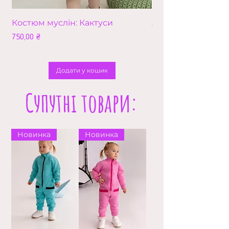
Костюм муслін: Кактуси
Лео (збільшена в
Ціна
Ціна
750,00 ₴
210,00 ₴
Додати у кошик
Супутні товари:
Новинка
Новинка