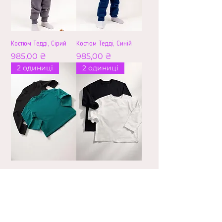
Костюм Тедді, Сірий
Костюм Тедді, Синій
Ціна
Ціна
985,00 ₴
985,00 ₴
2 одиниці
2 одиниці
Набір трикотажних
Набір трикотажних
лонгслівів
лонгслівів
(Чорний+Смарагд)
(Чорний+Білий)
Ціна
Ціна
640,00 ₴
640,00 ₴
2 одиниці
2 одиниці