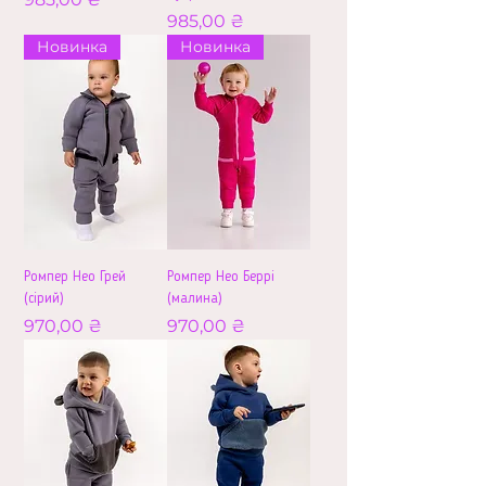
Ціна
985,00 ₴
Новинка
Новинка
Ромпер Нео Грей
Ромпер Нео Беррі
(сірий)
(малина)
Ціна
Ціна
970,00 ₴
970,00 ₴