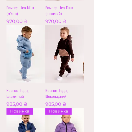
Ромпер Нео Мінт
Ромпер Нео Пінк
(мʼята)
(рожевий)
Ціна
Ціна
970,00 ₴
970,00 ₴
Костюм Тедді,
Костюм Тедді,
Блакитний
Шоколадний
Ціна
Ціна
985,00 ₴
985,00 ₴
Новинка
Новинка