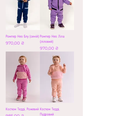
Ромпер Нео Блу (синій)
Ромпер Нео Ліла
(ліловий)
Ціна
970,00 ₴
Ціна
970,00 ₴
Костюм Тедді, Рожевий
Костюм Тедді,
Пудровий
Ціна
985,00 ₴