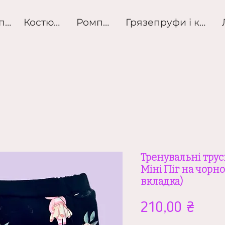
Розпродаж
Костюми
Ромпери
Грязепруфи і куртк
Тренувальні тру
Міні Піг на чорн
вкладка)
Ціна
210,00 ₴