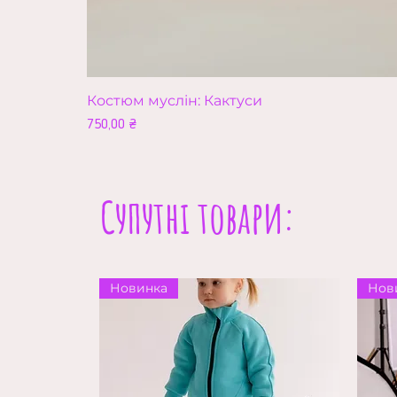
Костюм муслін: Кактуси
Ціна
750,00 ₴
Супутні товари:
Новинка
Нов