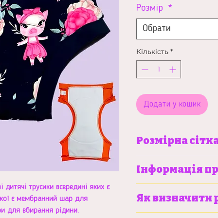
Розмір
*
Обрати
Кількість
*
Додати у кошик
Розмірна сітк
S
Інформація пр
і дитячі трусики всередині яких є
Більше про тренувальн
Вага
6-9 кг
Як визначити 
якої є мембранний шар для
можна почитати
дитини
тут
ри для вбирання рідини.