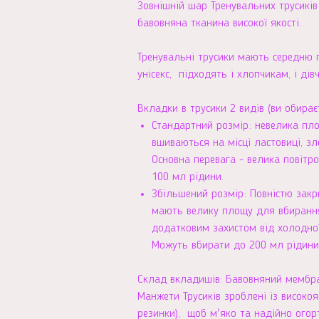
Зовнішній шар Тренувальних трусикі
бавовняна тканина високої якості.
Тренувальні трусики мають середню п
унісекс, підходять і хлопчикам, і дів
Вкладки в трусики 2 видів (ви обирає
Стандартний розмір: невелика пл
вшиваються на місці ластовиці, з
Основна перевага - велика повітр
100 мл рідини.
Збільшений розмір: Повністю закр
мають велику площу для вбирання
додатковим захистом від холодної
Можуть вбирати до 200 мл рідини
Склад вкладишів: Бавовняний мембра
Манжети Трусиків зроблені із високоя
резинки), щоб м'яко та надійно огор