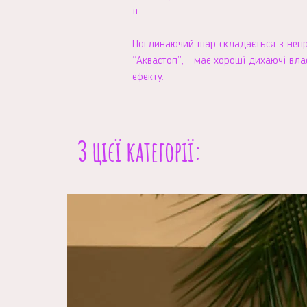
її.
Поглинаючий шар складається з неп
“Аквастоп”, має хороші дихаючі влас
ефекту.
З цієї категорії: