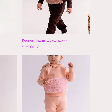
Костюм Тедді, Шоколадний
Ціна
985,00 ₴