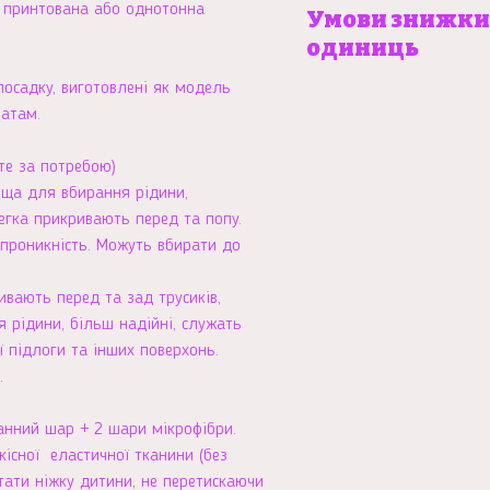
Детальну інструкцію 
в принтована або однотонна
Умови знижки на
Зріст
до 86 см
знайти
тут
одиниць
дитини
осадку, виготовлені як модель
Детально ознайомитис
Вік
від 6
чатам.
пропозиції можна
тут
дитини
міс. до 1
року
те за потребою)
оща для вбирання рідини,
легка прикривають перед та попу.
опроникність. Можуть вбирати до
ивають перед та зад трусиків,
 рідини, більш надійні, служать
 підлоги та інших поверхонь.
.
нний шар + 2 шари мікрофібри.
кісної еластичної тканини (без
тати ніжку дитини, не перетискаючи