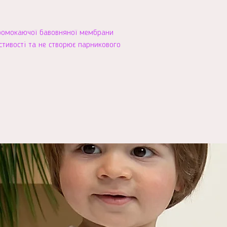
ромокаючої бавовняної мембрани
тивості та не створює парникового