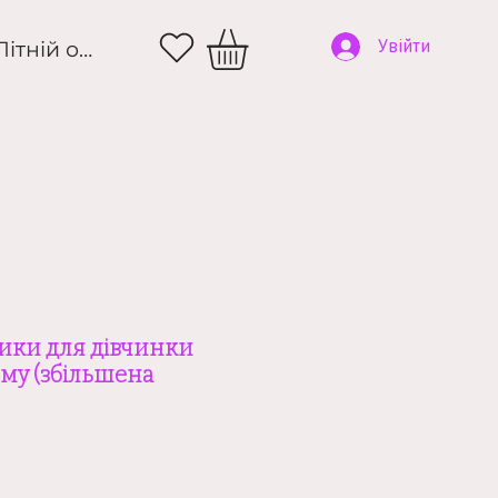
и
Літній одяг
Увійти
сики для дівчинки
ому (збільшена