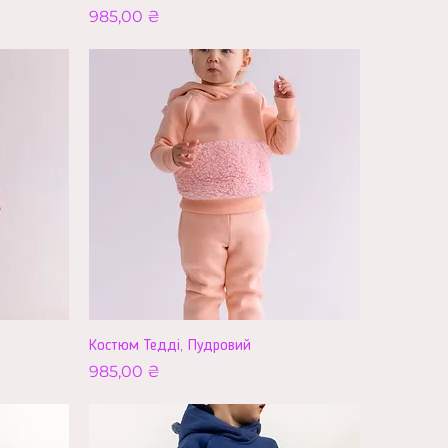
Ціна
985,00 ₴
Костюм Тедді, Пудровий
Ціна
985,00 ₴