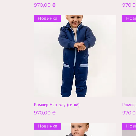
Ціна
Ціна
970,00 ₴
970,0
Новинка
Нов
Ромпер Нео Блу (синій)
Ромпер
Ціна
Ціна
970,00 ₴
970,0
Новинка
Нов