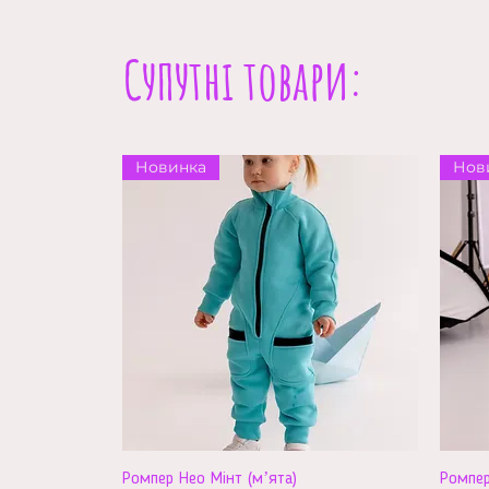
Супутні товари:
Новинка
Нов
Ромпер Нео Мінт (мʼята)
Ромпер