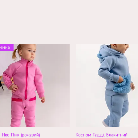
инка
 Нео Пінк (рожевий)
Костюм Тедді, Блакитний