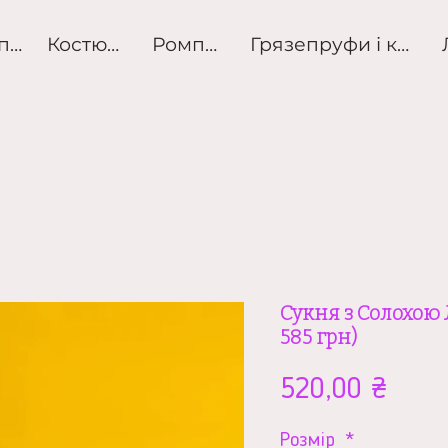
Розпродаж
Костюми
Ромпери
Грязепруфи і куртк
Сукня з Солохою Л
585 грн)
Ціна
520,00 ₴
Розмір
*