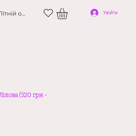
и
Літній одяг
Увійти
ілова (520 грн -