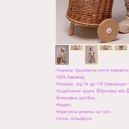
▫️Тканина: трьохнитка петля (манжет
100% бавовни);
▫️Розміри : від 74 до 110 (повномірні
▫️Оздоблення: вушка 🐰Кролика або 
▫️Блискавка-застібка;
▫️Кишені;
▫️Корегуюча резинка на талії;
▫️Сезон: осінь/весна