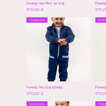
Ромпер Нео Мінт (мʼята)
Ромпер
Ціна
Ціна
970,00 ₴
970,0
Новинка
Нов
Ромпер Нео Блу (синій)
Ромпер
Ціна
Ціна
970,00 ₴
970,0
Новинка
Нов