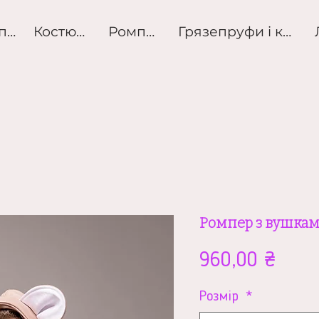
Розпродаж
Костюми
Ромпери
Грязепруфи і куртк
Ромпер з вушкам
Ціна
960,00 ₴
Розмір
*