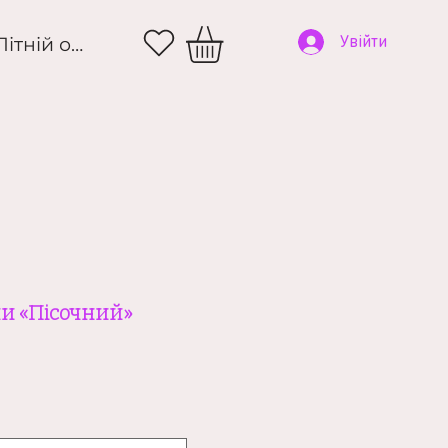
и
Літній одяг
Увійти
и «Пісочний»