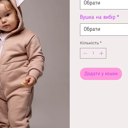
Обрати
Вушка на вибір
*
Обрати
Кількість
*
Додати у кошик