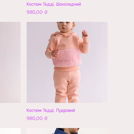
Костюм Тедді, Шоколадний
Ціна
985,00 ₴
Костюм Тедді, Пудровий
Ціна
985,00 ₴