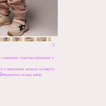
и з кашкорсе, підклад капюшона зі
 та з невеликим запасом на виріст);
🐭Мишенятка на ваш вибір;