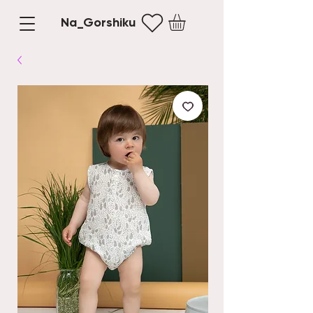
Na_Gorshiku