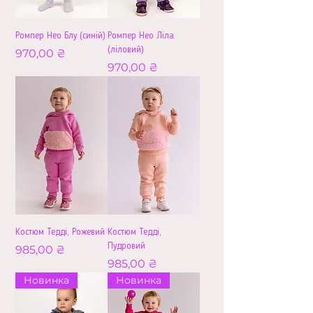
Ромпер Нео Блу (синій)
Ромпер Нео Ліла
(ліловий)
Ціна
970,00 ₴
Ціна
970,00 ₴
Костюм Тедді, Рожевий
Костюм Тедді,
Пудровий
Ціна
985,00 ₴
Ціна
985,00 ₴
Новинка
Новинка