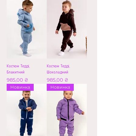
Костюм Тедді,
Костюм Тедді,
Блакитний
Шоколадний
Ціна
Ціна
985,00 ₴
985,00 ₴
Новинка
Новинка