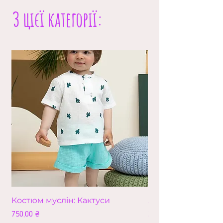
З цієї категорії:
Костюм муслін: Кактуси
Лео (збільшена в
Ціна
Ціна
750,00 ₴
210,00 ₴