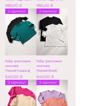
Ціна
Ціна
985,00 ₴
985,00 ₴
2 одиниці
2 одиниці
Набір трикотажних
Набір трикотажних
лонгслівів
лонгслівів
(Чорний+Смарагд)
(Чорний+Білий)
Ціна
Ціна
640,00 ₴
640,00 ₴
2 одиниці
2 одиниці