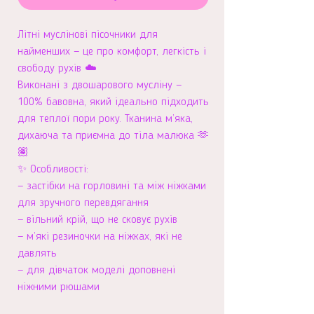
Літні муслінові пісочники для
найменших — це про комфорт, легкість і
свободу рухів ☁️
Виконані з двошарового мусліну —
100% бавовна, який ідеально підходить
для теплої пори року. Тканина м’яка,
дихаюча та приємна до тіла малюка 🫶
🏽
✨ Особливості:
— застібки на горловині та між ніжками
для зручного перевдягання
— вільний крій, що не сковує рухів
— м’які резиночки на ніжках, які не
давлять
— для дівчаток моделі доповнені
ніжними рюшами