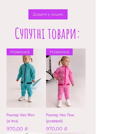
Додати у кошик
Супутні товари:
Новинка
Новинка
Ромпер Нео Мінт
Ромпер Нео Пінк
(мʼята)
(рожевий)
Ціна
Ціна
970,00 ₴
970,00 ₴