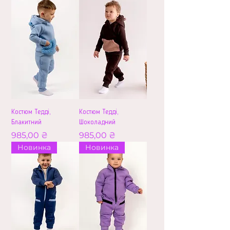
Костюм Тедді,
Костюм Тедді,
Блакитний
Шоколадний
Ціна
Ціна
985,00 ₴
985,00 ₴
Новинка
Новинка