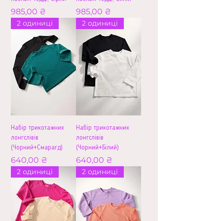
Ціна
Ціна
985,00 ₴
985,00 ₴
2 одиниці
2 одиниці
Набір трикотажних
Набір трикотажних
лонгслівів
лонгслівів
(Чорний+Смарагд)
(Чорний+Білий)
Ціна
Ціна
640,00 ₴
640,00 ₴
2 одиниці
2 одиниці