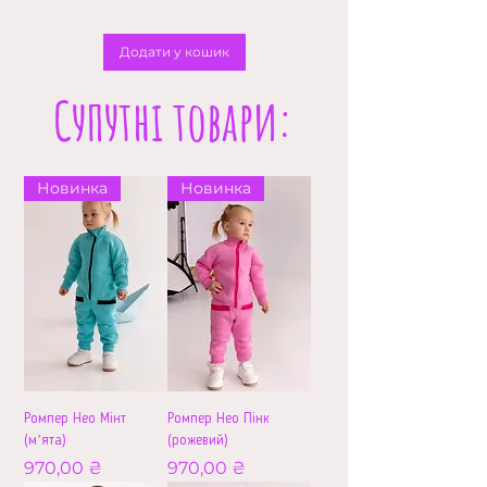
Додати у кошик
Супутні товари:
Новинка
Новинка
Ромпер Нео Мінт
Ромпер Нео Пінк
(мʼята)
(рожевий)
Ціна
Ціна
970,00 ₴
970,00 ₴