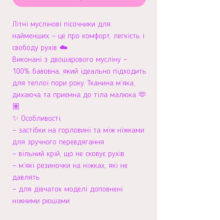
Літні муслінові пісочники для
найменших — це про комфорт, легкість і
свободу рухів ☁️
Виконані з двошарового мусліну —
100% бавовна, який ідеально підходить
для теплої пори року. Тканина м’яка,
дихаюча та приємна до тіла малюка 🫶
🏽
✨ Особливості:
— застібки на горловині та між ніжками
для зручного перевдягання
— вільний крій, що не сковує рухів
— м’які резиночки на ніжках, які не
давлять
— для дівчаток моделі доповнені
ніжними рюшами