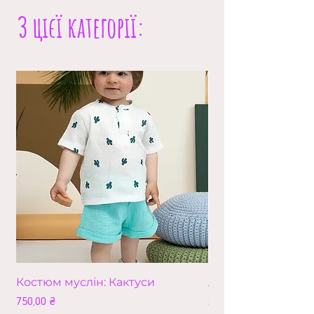
З цієї категорії:
Костюм муслін: Кактуси
Лео (збільшена в
Ціна
Ціна
750,00 ₴
210,00 ₴