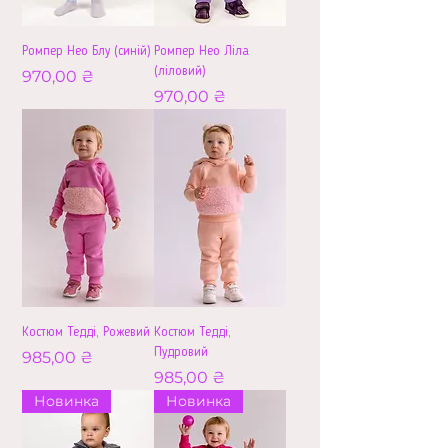
Ромпер Нео Блу (синій)
Ромпер Нео Ліла
(ліловий)
Ціна
970,00 ₴
Ціна
970,00 ₴
Костюм Тедді, Рожевий
Костюм Тедді,
Пудровий
Ціна
985,00 ₴
Ціна
985,00 ₴
Новинка
Новинка