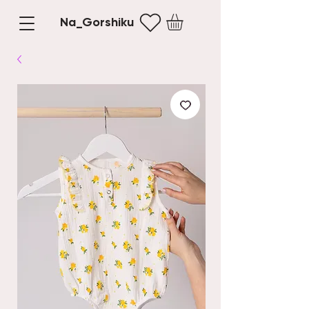
Na_Gorshiku