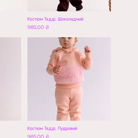
Костюм Тедді, Шоколадний
Ціна
985,00 ₴
Костюм Тедді, Пудровий
Ціна
985,00 ₴