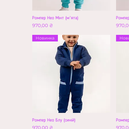
Ромпер Нео Мінт (мʼята)
Ромпер
Ціна
Ціна
970,00 ₴
970,0
Новинка
Нов
Ромпер Нео Блу (синій)
Ромпер
Ціна
Ціна
970,00 ₴
970,0