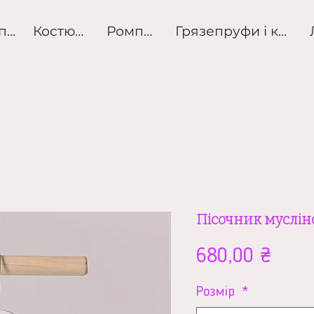
Розпродаж
Костюми
Ромпери
Грязепруфи і куртк
Пісочник муслі
Ціна
680,00 ₴
Розмір
*