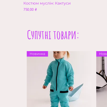
Костюм муслін: Кактуси
Ціна
750,00 ₴
Супутні товари:
Новинка
Нов