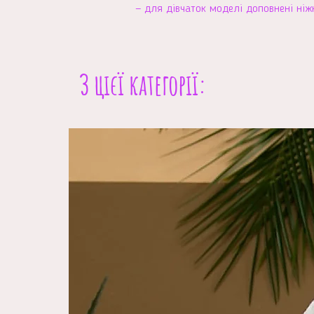
— для дівчаток моделі доповнені н
З цієї категорії: