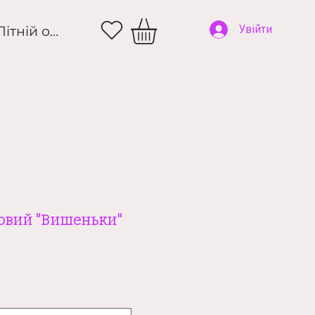
и
Літній одяг
Увійти
новий "Вишеньки"