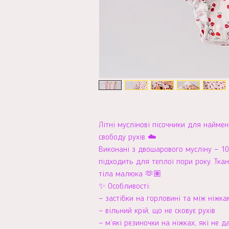
Літні муслінові пісочники для наймен
свободу рухів ☁️
Виконані з двошарового мусліну — 1
підходить для теплої пори року. Тка
тіла малюка 🫶🏽
✨ Особливості:
— застібки на горловині та між ніжк
— вільний крій, що не сковує рухів
— м’які резиночки на ніжках, які не д