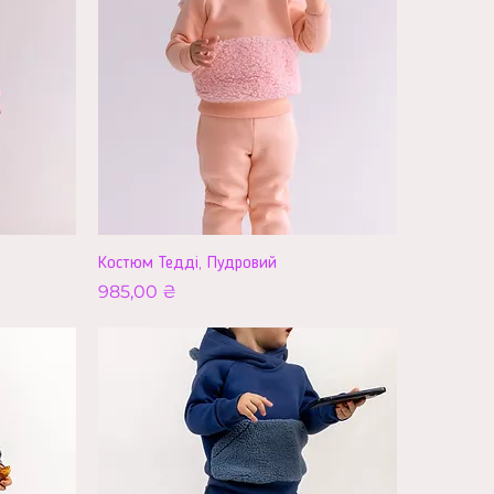
Костюм Тедді, Пудровий
Ціна
985,00 ₴