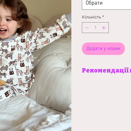
Обрати
Кількість
*
Додати у кошик
Рекомендації 
Не відбілювати, маши
градусів, оберти 800-1