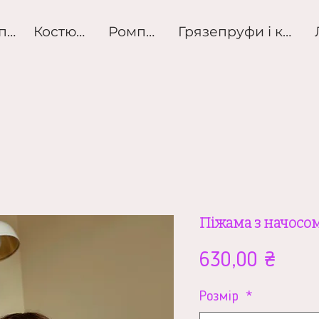
Розпродаж
Костюми
Ромпери
Грязепруфи і куртк
Піжама з начосо
Ціна
630,00 ₴
Розмір
*