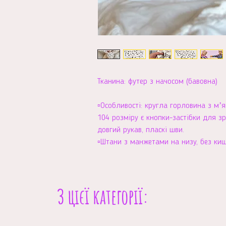
Тканина: футер з начосом (бавовна)
▫️Особливості: кругла горловина з мʼя
104 розміру є кнопки-застібки для зр
довгий рукав, пласкі шви.
▫️Штани з манжетами на низу, без ки
З цієї категорії: