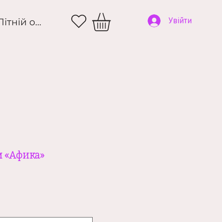
и
Літній одяг
Увійти
м «Афика»