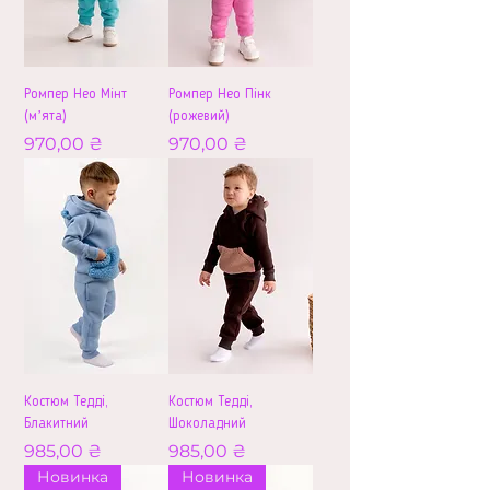
Ромпер Нео Мінт
Ромпер Нео Пінк
(мʼята)
(рожевий)
Ціна
Ціна
970,00 ₴
970,00 ₴
Костюм Тедді,
Костюм Тедді,
Блакитний
Шоколадний
Ціна
Ціна
985,00 ₴
985,00 ₴
Новинка
Новинка