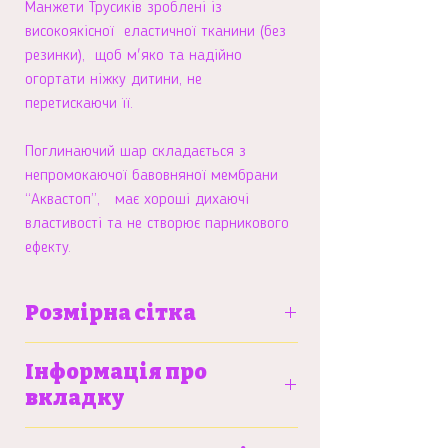
Манжети Трусиків зроблені із
високоякісної еластичної тканини (без
резинки), щоб м'яко та надійно
огортати ніжку дитини, не
перетискаючи її.
Поглинаючий шар складається з
непромокаючої бавовняної мембрани
“Аквастоп”, має хороші дихаючі
властивості та не створює парникового
ефекту.
Розмірна сітка
S
M
L
Інформація про
вкладку
Вага
6-9 кг
9-13
12-
Більше про тренувальні трусики та
дитини
кг
15