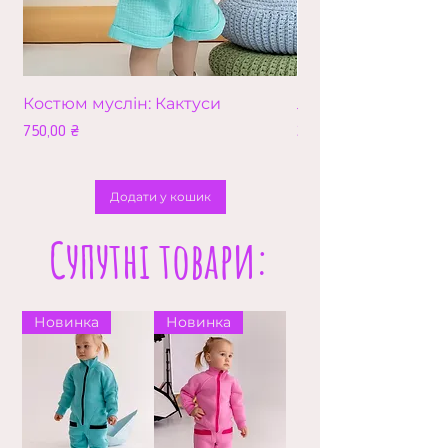
Костюм муслін: Кактуси
Лео (збільшена в
Ціна
Ціна
750,00 ₴
210,00 ₴
Додати у кошик
Супутні товари:
Новинка
Новинка