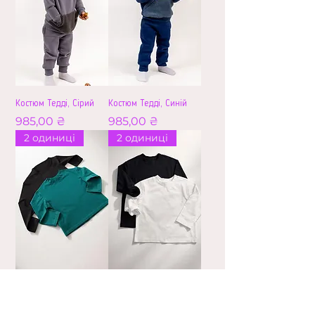
Костюм Тедді, Сірий
Костюм Тедді, Синій
Ціна
Ціна
985,00 ₴
985,00 ₴
2 одиниці
2 одиниці
Набір трикотажних
Набір трикотажних
лонгслівів
лонгслівів