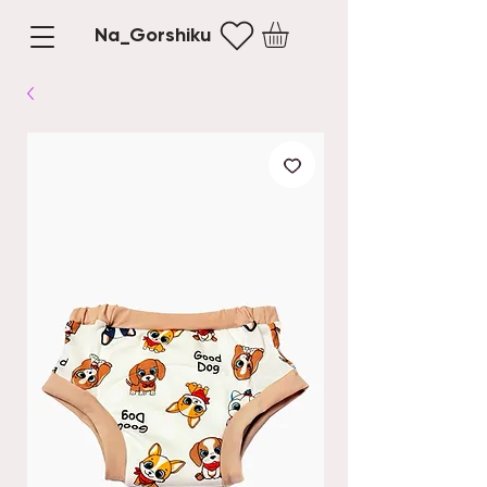
Na_Gorshiku