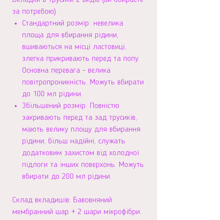
Вкладки в трусики 2 видів (ви обираєте
за потребою)
Стандартний розмір: невелика
площа для вбирання рідини,
вшиваються на місці ластовиці,
злегка прикривають перед та попу.
Основна перевага - велика
повітропроникність. Можуть вбирати
до 100 мл рідини.
Збільшений розмір: Повністю
закривають перед та зад трусиків,
мають велику площу для вбирання
рідини, більш надійні, служать
додатковим захистом від холодної
підлоги та інших поверхонь. Можуть
вбирати до 200 мл рідини.
Склад вкладишів: Бавовняний
мембранний шар + 2 шари мікрофібри.