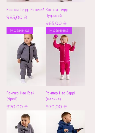
Костюм Тедді, Рожевий
Костюм Тедді,
Пудровий
Ціна
985,00 ₴
Ціна
985,00 ₴
Новинка
Новинка
Ромпер Нео Грей
Ромпер Нео Беррі
(сірий)
(малина)
Ціна
Ціна
970,00 ₴
970,00 ₴