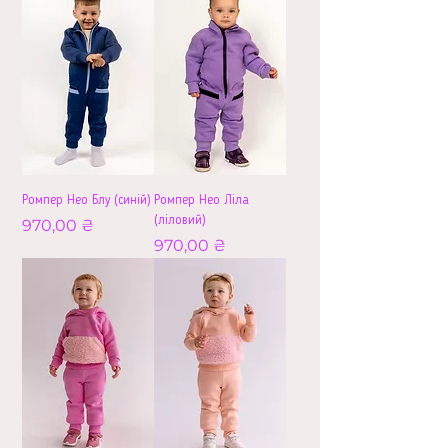
Ромпер Нео Блу (синій)
Ромпер Нео Ліла
(ліловий)
Ціна
970,00 ₴
Ціна
970,00 ₴