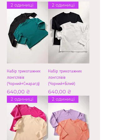
2 одиниці
2 одиниці
Набір трикотажних
Набір трикотажних
лонгслівів
лонгслівів
(Чорний+Смарагд)
(Чорний+Білий)
Ціна
Ціна
640,00 ₴
640,00 ₴
2 одиниці
2 одиниці