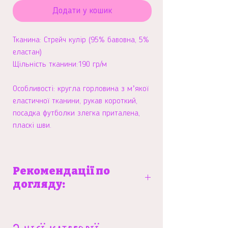
Додати у кошик
Тканина: Стрейч кулір (95% бавовна, 5%
еластан)
Щільність тканини:190 гр/м
Особливості: кругла горловина з мʼякої
еластичної тканини, рукав короткий,
посадка футболки злегка приталена,
пласкі шви.
Рекомендації по
догляду:
Не відбілювати, машинне прання до
60 градусів, оберти 800-1000