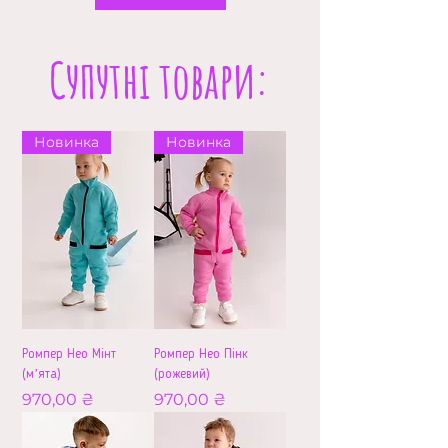
Супутні товари:
Новинка
Новинка
Ромпер Нео Мінт
Ромпер Нео Пінк
(мʼята)
(рожевий)
Ціна
Ціна
970,00 ₴
970,00 ₴