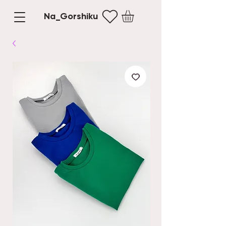
Na_Gorshiku