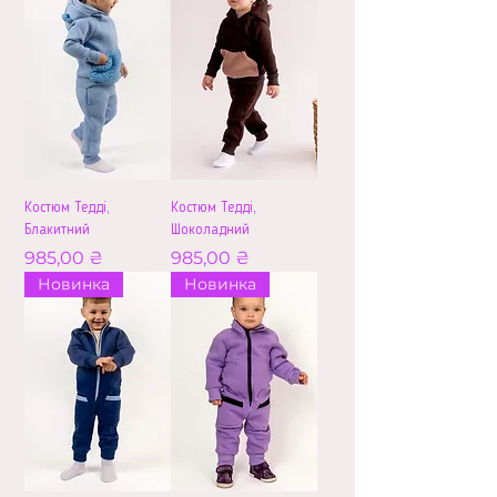
Костюм Тедді,
Костюм Тедді,
Блакитний
Шоколадний
Ціна
Ціна
985,00 ₴
985,00 ₴
Новинка
Новинка