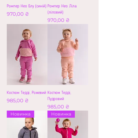
Ромпер Нео Блу (синій)
Ромпер Нео Ліла
(ліловий)
Ціна
970,00 ₴
Ціна
970,00 ₴
Костюм Тедді, Рожевий
Костюм Тедді,
Пудровий
Ціна
985,00 ₴
Ціна
985,00 ₴
Новинка
Новинка