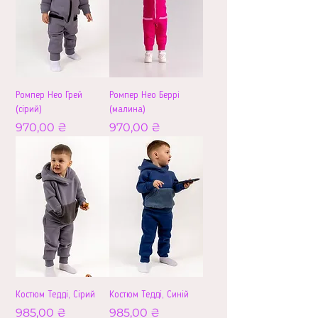
Ромпер Нео Грей
Ромпер Нео Беррі
(сірий)
(малина)
Ціна
Ціна
970,00 ₴
970,00 ₴
Костюм Тедді, Сірий
Костюм Тедді, Синій
Ціна
Ціна
985,00 ₴
985,00 ₴