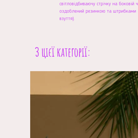
світловідбиваючу стрічку на боковій 
оздоблений резинкою та штрибками (
взуття).
З цієї категорії: