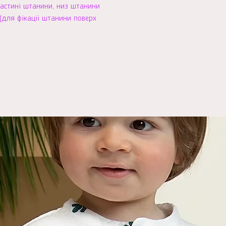
частині штанини, низ штанини
для фікаціі штанини поверх