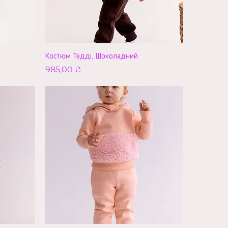
Костюм Тедді, Шоколадний
Ціна
985,00 ₴