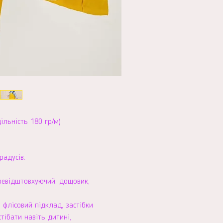
ільність 180 гр/м)
радусів.
зевідштовхуючий, дощовик,
флісовий підклад, застібки
стібати навіть дитині,