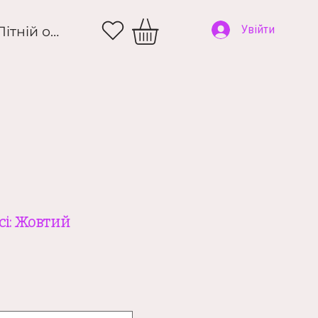
и
Літній одяг
Увійти
сі: Жовтий