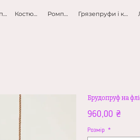
Розпродаж
Костюми
Ромпери
Грязепруфи і куртк
Брудопруф на флі
Ціна
960,00 ₴
Розмір
*