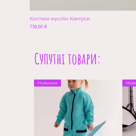
Костюм муслін: Кактуси
Ціна
750,00 ₴
Супутні товари:
Новинка
Нов