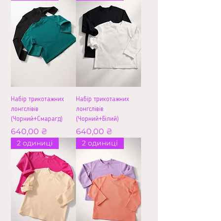
Набір трикотажних
Набір трикотажних
лонгслівів
лонгслівів
(Чорний+Смарагд)
(Чорний+Білий)
Ціна
Ціна
640,00 ₴
640,00 ₴
2 одиниці
2 одиниці