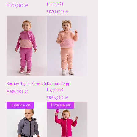
(ліловий)
Ціна
970,00 ₴
Ціна
970,00 ₴
Костюм Тедді, Рожевий
Костюм Тедді,
Пудровий
Ціна
985,00 ₴
Ціна
985,00 ₴
Новинка
Новинка