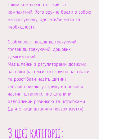
Такий комбінезон легкий та
компактний, його зручно брати з собою
на прогулянку, одягати/знімати за
необхідності.
Особливості: водовідштовхуючий,
грязевідштовхуючий, дощовик,
демісезонний
Має шлейки з регуляторами довжини,
застібки фастекси, які зручно застібати
та розстібати навіть дитині,
світловідбиваючу стрічку на боковій
частині штанини, низ штанини
оздоблений резинкою та штрибками
(для фікаціі штанини поверх взуття).
З цієї категорії: