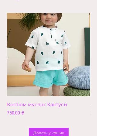
Костюм муслін: Кактуси
Лео (збільшена в
Ціна
Ціна
750,00 ₴
210,00 ₴
Додати у кошик