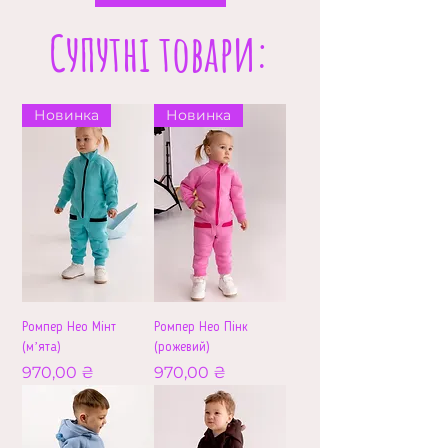
Супутні товари:
Новинка
Новинка
Ромпер Нео Мінт
Ромпер Нео Пінк
(мʼята)
(рожевий)
Ціна
Ціна
970,00 ₴
970,00 ₴