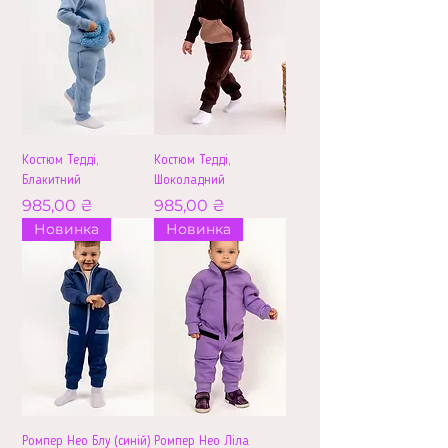
Костюм Тедді,
Костюм Тедді,
Блакитний
Шоколадний
Ціна
Ціна
985,00 ₴
985,00 ₴
Новинка
Новинка
Ромпер Нео Блу (синій)
Ромпер Нео Ліла