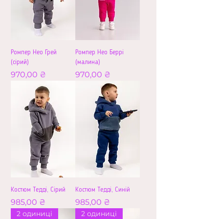
Ромпер Нео Грей
Ромпер Нео Беррі
(сірий)
(малина)
Ціна
Ціна
970,00 ₴
970,00 ₴
Костюм Тедді, Сірий
Костюм Тедді, Синій
Ціна
Ціна
985,00 ₴
985,00 ₴
2 одиниці
2 одиниці